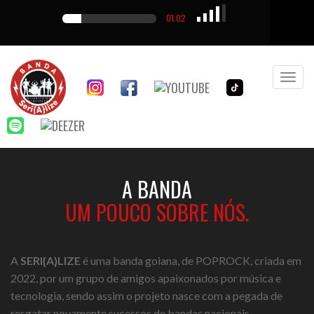
01:02
A BANDA
UM POUCO SOBRE NÓS.
A
SERI{A}LIZE
é uma banda goiana, de POPROCK, criada em
2022, por um grupo de amigos apaixonados por música e
tecnologia, sendo assim o projeto nasce com a pegada de
resgatar novamente sucessos de bandas nacionais